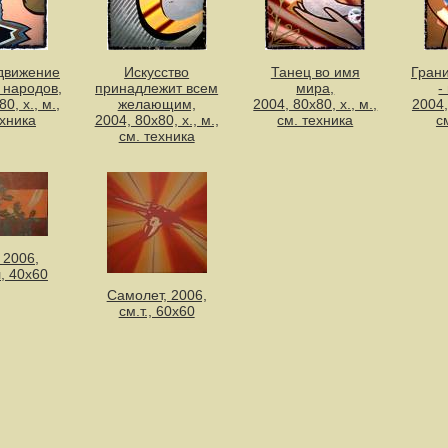
движение
Искусство
Танец во имя
Гран
о народов,
принадлежит всем
мира,
-
0, х., м.,
желающим,
2004, 80х80, х., м.,
2004,
ехника
2004, 80х80, х., м.,
см. техника
с
см. техника
 2006,
л, 40х60
Самолет, 2006,
см.т., 60х60