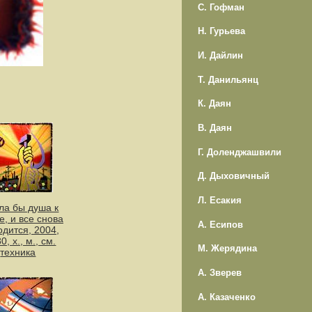
С. Гофман
Н. Гурьева
И. Дайлин
Т. Данильянц
К. Даян
В. Даян
Г. Доленджашвили
Д. Дыховичный
Л. Есакия
ла бы душа к
е, и все снова
А. Есипов
одится, 2004,
0, х., м., см.
М. Жерядина
техника
А. Зверев
А. Казаченко