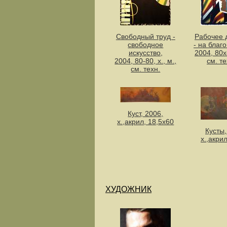
Свободный труд -
Рабочее 
свободное
- на благ
искусство,
2004, 80х8
2004, 80-80, х., м.,
см. т
см. техн.
Куст, 2006,
х.,акрил, 18,5х60
Кусты,
х.,акри
ХУДОЖНИК