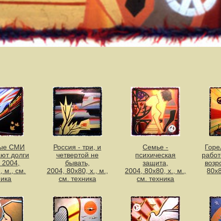
ые СМИ
Россия - три, и
Семье -
Горе
ют долги
четвертой не
психическая
работ
 2004,
бывать,
защита,
возр
, м., см.
2004, 80х80, х., м.,
2004, 80х80, х., м.,
80х8
ника
см. техника
см. техника