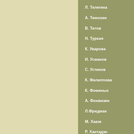
Л. Телегина
А. Тимохин
В. Титов
Н. Туркия
К. Уварова
И. Усманов
С. Устинов
К. Филиппова
К. Фоминых
А. Фонвизин
Л.Фридман
М. Хаазе
Р. Хантадзе-