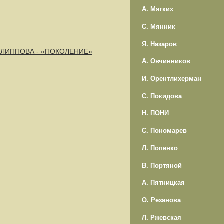
А. Мягких
С. Мянник
Я. Назаров
 ФИЛИППОВА - «ПОКОЛЕНИЕ»
А. Овчинников
И. Орентлихерман
С. Покидова
Н. ПОНИ
С. Пономарев
Л. Попенко
В. Портяной
А. Пятницкая
О. Резанова
Л. Ржевская