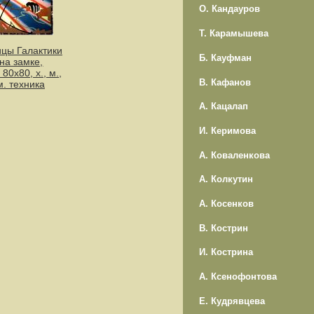
О. Кандауров
Т. Карамышева
ицы Галактики
Б. Кауфман
 на замке,
 80х80, х., м.,
В. Кафанов
м. техника
А. Кацалап
И. Керимова
А. Коваленкова
А. Колкутин
А. Косенков
В. Кострин
И. Кострина
А. Ксенофонтова
Е. Кудрявцева