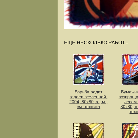
ЕЩЕ НЕСКОЛЬКО РАБОТ...
Борьба родит
Бумажн
героев вселенной,
возвраща
2004, 80х80, х., м.,
лесам,
см. техника
80х80, х.
тех