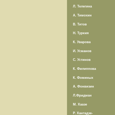
Л. Телегина
А. Тимохин
В. Титов
Н. Туркия
К. Уварова
И. Усманов
С. Устинов
К. Филиппова
К. Фоминых
А. Фонвизин
Л.Фридман
М. Хаазе
Р. Хантадзе-