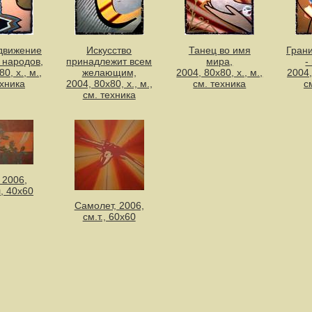
движение
Искусство
Танец во имя
Гран
о народов,
принадлежит всем
мира,
-
0, х., м.,
желающим,
2004, 80х80, х., м.,
2004,
ехника
2004, 80х80, х., м.,
см. техника
с
см. техника
 2006,
л, 40х60
Самолет, 2006,
см.т., 60х60