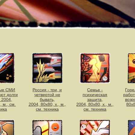
ые СМИ
Россия - три, и
Семье -
Горе
ют долги
четвертой не
психическая
работ
 2004,
бывать,
защита,
возр
, м., см.
2004, 80х80, х., м.,
2004, 80х80, х., м.,
80х8
ника
см. техника
см. техника