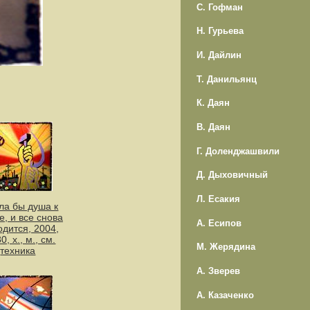
С. Гофман
Н. Гурьева
И. Дайлин
Т. Данильянц
К. Даян
В. Даян
Г. Доленджашвили
Д. Дыховичный
Л. Есакия
ла бы душа к
е, и все снова
А. Есипов
одится, 2004,
0, х., м., см.
М. Жерядина
техника
А. Зверев
А. Казаченко