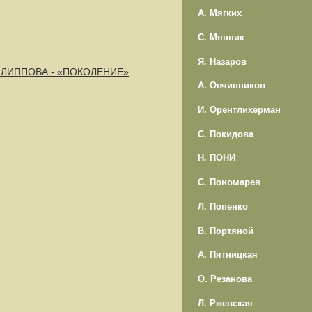
А. Мягких
С. Мянник
Я. Назаров
 ФИЛИППОВА - «ПОКОЛЕНИЕ»
А. Овчинников
И. Орентлихерман
С. Покидова
Н. ПОНИ
С. Пономарев
Л. Попенко
В. Портяной
А. Пятницкая
О. Резанова
Л. Ржевская