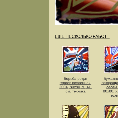
ЕЩЕ НЕСКОЛЬКО РАБОТ...
Борьба родит
Бумажн
героев вселенной,
возвраща
2004, 80х80, х., м.,
лесам,
см. техника
80х80, х.
тех