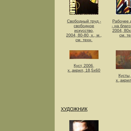
Свободный труд -
Рабочее 
свободное
- на благ
искусство,
2004, 80х8
2004, 80-80, х., м.,
см. т
см. техн.
Куст, 2006,
х.,акрил, 18,5х60
Кусты,
х.,акри
ХУДОЖНИК