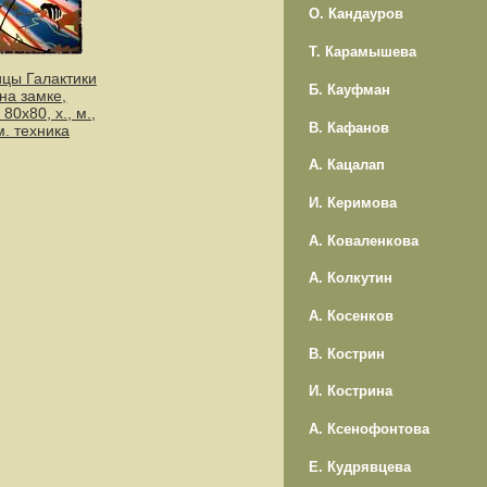
О. Кандауров
Т. Карамышева
ицы Галактики
Б. Кауфман
 на замке,
 80х80, х., м.,
В. Кафанов
м. техника
А. Кацалап
И. Керимова
А. Коваленкова
А. Колкутин
А. Косенков
В. Кострин
И. Кострина
А. Ксенофонтова
Е. Кудрявцева