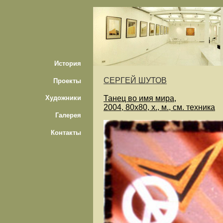
История
СЕРГЕЙ ШУТОВ
Проекты
Танец во имя мира,
Художники
2004, 80х80, х., м., см. техника
Галерея
Контакты