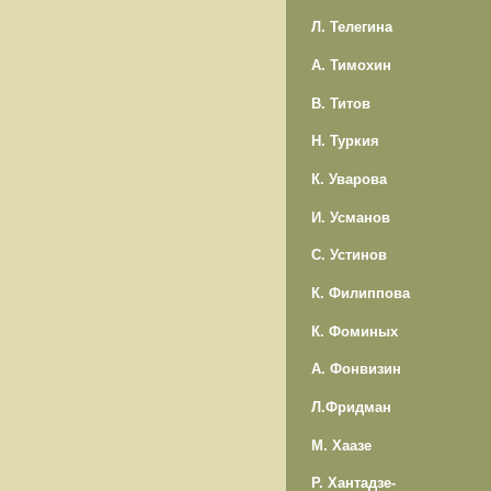
Л. Телегина
А. Тимохин
В. Титов
Н. Туркия
К. Уварова
И. Усманов
С. Устинов
К. Филиппова
К. Фоминых
А. Фонвизин
Л.Фридман
М. Хаазе
Р. Хантадзе-