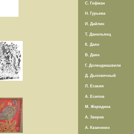
С. Гофман
Н. Гурьева
И. Дайлин
Т. Данильянц
К. Даян
В. Даян
Г. Доленджашвили
Д. Дыховичный
Л. Есакия
А. Есипов
М. Жерядина
А. Зверев
А. Казаченко