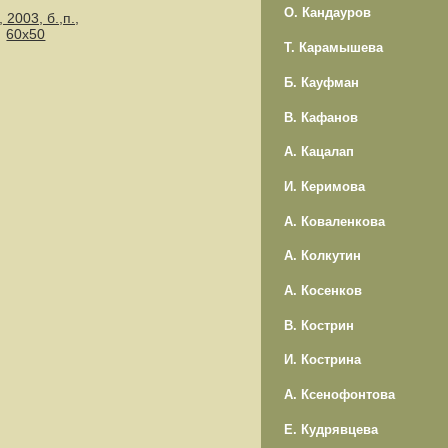
О. Кандауров
 2003, б.,п.,
60х50
Т. Карамышева
Б. Кауфман
В. Кафанов
А. Кацалап
И. Керимова
А. Коваленкова
А. Колкутин
А. Косенков
В. Кострин
И. Кострина
А. Ксенофонтова
Е. Кудрявцева