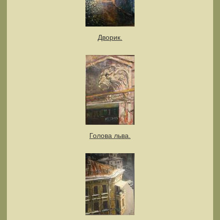
Дворик.
Голова льва.