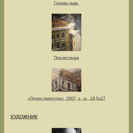
Голова льва.
Пречистенка
«Лялин переулок», 2007, х., м., 18,5х27
ХУДОЖНИК