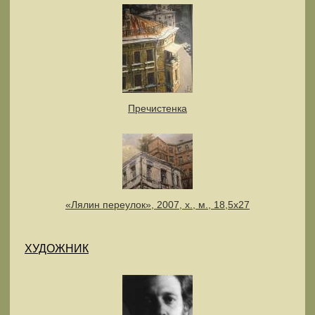
Пречистенка
«Лялин переулок», 2007, х., м., 18,5х27
ХУДОЖНИК