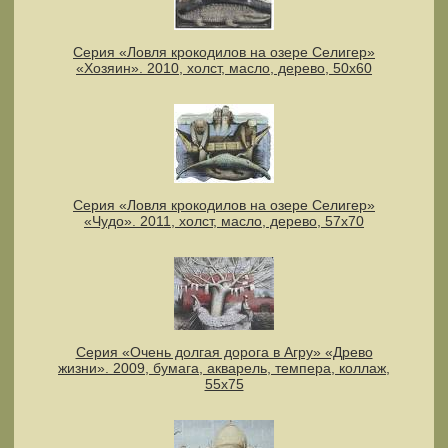
Серия «Ловля крокодилов на озере Селигер»
«Хозяин». 2010, холст, масло, дерево, 50х60
Серия «Ловля крокодилов на озере Селигер»
«Чудо». 2011, холст, масло, дерево, 57х70
Серия «Очень долгая дорога в Агру» «Древо
жизни». 2009, бумага, акварель, темпера, коллаж,
55х75