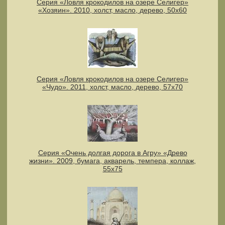
Серия «Ловля крокодилов на озере Селигер»
«Хозяин». 2010, холст, масло, дерево, 50х60
Серия «Ловля крокодилов на озере Селигер»
«Чудо». 2011, холст, масло, дерево, 57х70
Серия «Очень долгая дорога в Агру» «Древо
жизни». 2009, бумага, акварель, темпера, коллаж,
55х75