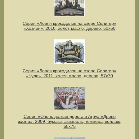
Серия «Ловля крокодилов на озере Селигер»
«Хозяин». 2010, холст, масло, дерево, 50х60
Серия «Ловля крокодилов на озере Селигер»
«Чудо». 2011, холст, масло, дерево, 57х70
Серия «Очень долгая дорога в Агру» «Древо
жизни». 2009, бумага, акварель, темпера, коллаж,
55х75