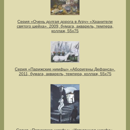
Серия «Очень долгая дорога в Агру» «Хранители
святого шейха». 2009, бумага, акварель, темпера,
коллаж, 55х75
Серия «Парижские нимфы» «Аборигены Дефанса».
2011, бумага, акварель, темпера, коллаж, 55x75