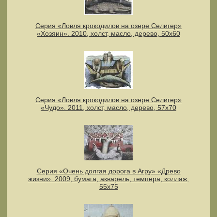
Серия «Ловля крокодилов на озере Селигер»
«Хозяин». 2010, холст, масло, дерево, 50х60
Серия «Ловля крокодилов на озере Селигер»
«Чудо». 2011, холст, масло, дерево, 57х70
Серия «Очень долгая дорога в Агру» «Древо
жизни». 2009, бумага, акварель, темпера, коллаж,
55х75