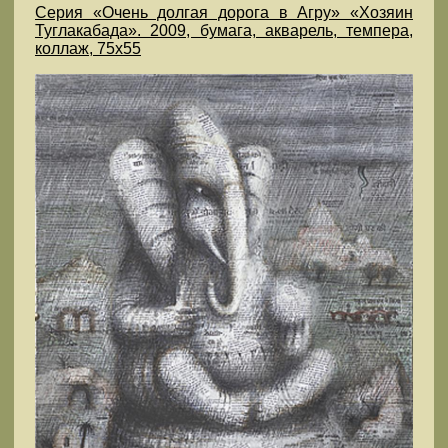
Серия «Очень долгая дорога в Агру» «Хозяин
Туглакабада». 2009, бумага, акварель, темпера,
коллаж, 75х55