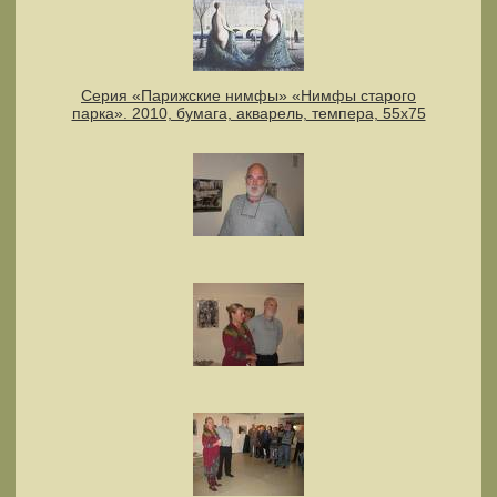
Серия «Парижские нимфы» «Нимфы старого
парка». 2010, бумага, акварель, темпера, 55x75