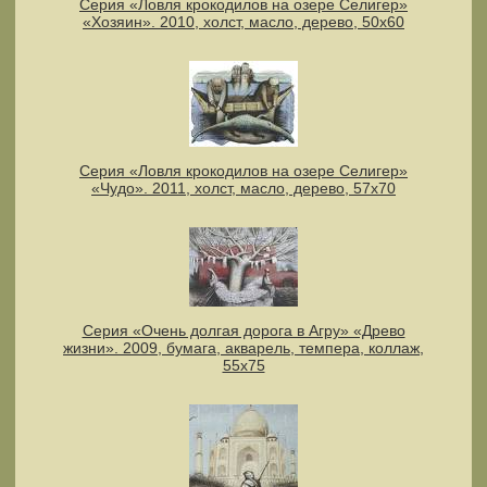
Серия «Ловля крокодилов на озере Селигер»
«Хозяин». 2010, холст, масло, дерево, 50х60
Серия «Ловля крокодилов на озере Селигер»
«Чудо». 2011, холст, масло, дерево, 57х70
Серия «Очень долгая дорога в Агру» «Древо
жизни». 2009, бумага, акварель, темпера, коллаж,
55х75